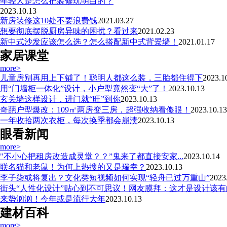
年轻人是怎么把装修玩明白的？
2023.10.13
新房装修这10处不要浪费钱
2021.03.27
想要彻底摆脱厨房异味的困扰？看过来
2021.02.23
新中式沙发应该怎么选？怎么搭配新中式背景墙！
2021.01.17
家居课堂
more>
儿童房别再用上下铺了！聪明人都这么装，三胎都住得下
2023.1
用“门墙柜一体化”设计，小户型竟然变“大”了！
2023.10.13
玄关墙这样设计，进门就“旺”到你
2023.10.13
奇葩户型爆改：109㎡两房变三房，超强收纳看傻眼！
2023.10.13
一年收拾两次衣柜，每次换季都会崩溃
2023.10.13
眼看新闻
more>
"不小心把租房改造成灵堂？？”鬼来了都直接安家...
2023.10.14
联名猫和老鼠！为何上热搜的又是瑞幸？
2023.10.13
​李子柒或将复出？文化类短视频如何实现“轻舟已过万重山”
2023
街头“人性化设计”贴心到不可思议！网友膜拜：这才是设计该有
来势汹汹！今年或是流行大年
2023.10.13
建材百科
more>