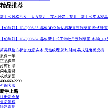
精品推荐
新中式风格沙发、大方茶几，实木沙发，茶几。新中式实木家具
【伯利好】JC-Q006-35 墙布 3D立体钻石花卉定制壁画 欧
【伯利好】JC-Q006-34 墙布 新中式工笔牡丹定制壁画 水墨
简美风格方餐台,优质实木,天然纹理,简约时尚,美式轻奢餐桌椅
质保一年
正品保障
好评如潮
闪电发货
权威荣誉
400-660-2299
咨询客服
新手上路
注册新会员
售后流程
隐私声明