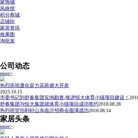
家饰城
风格馆
积分商城
店铺街
家居资讯
效果图
淘批发
公司动态
more>
热烈庆祝遵化富力花苑盛大开盘
2023.10.15
市委书记到舒春集团实地勘查,推进恒大体育小镇项目建设！
201
舒春集团与恒大集团就体育小镇项目成功签约
2018.08.28
热烈祝贺伯利好山东临沂招商会圆满成功
2018.08.14
家居头条
more>