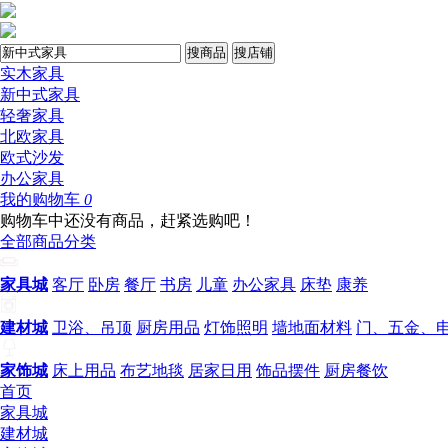
搜商品
搜店铺
实木家具
新中式家具
轻奢家具
北欧家具
欧式沙发
办公家具
我的购物车
0
购物车中还没有商品，赶紧选购吧！
全部商品分类
家具城
客厅
卧房
餐厅
书房
儿童
办公家具
床垫
康养
建材城
卫浴、吊顶
厨房用品
灯饰照明
墙地面材料
门、五金、
家饰城
床上用品
布艺地毯
居家日用
饰品摆件
厨房餐饮
首页
家具城
建材城