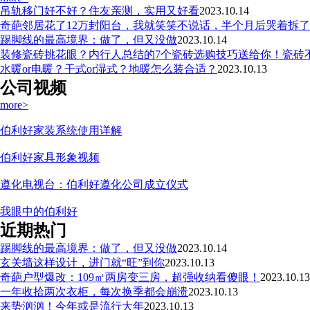
吊轨移门好不好？住友亲测，实用又好看
2023.10.14
奇葩邻居花了12万封阳台，我就笑笑不说话，半个月后哭着拆了
踢脚线的最高境界：做了，但又没做
2023.10.14
装修瓷砖挑花眼？内行人总结的7个瓷砖选购技巧送给你！瓷砖
水暖or电暖？干式or湿式？地暖怎么装合适？
2023.10.13
公司视频
more>
伯利好家装系统使用详解
伯利好家具形象视频
遵化电视台：伯利好遵化公司成立仪式
我眼中的伯利好
近期热门
踢脚线的最高境界：做了，但又没做
2023.10.14
玄关墙这样设计，进门就“旺”到你
2023.10.13
奇葩户型爆改：109㎡两房变三房，超强收纳看傻眼！
2023.10.13
一年收拾两次衣柜，每次换季都会崩溃
2023.10.13
来势汹汹！今年或是流行大年
2023.10.13