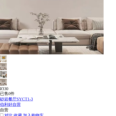
¥
330
已售
0
件
砂岩餐厅SYCT1-3
伯利好自营
自营
对比
收藏
加入购物车