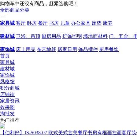
购物车中还没有商品，赶紧选购吧！
全部商品分类
家具城
客厅
卧房
餐厅
书房
儿童
办公家具
床垫
康养
建材城
卫浴、吊顶
厨房用品
灯饰照明
墙地面材料
门、五金、
家饰城
床上用品
布艺地毯
居家日用
饰品摆件
厨房餐饮
首页
家具城
建材城
家饰城
风格馆
积分商城
店铺街
家居资讯
效果图
淘批发
热门推荐
【伯利好】JS-S038-07 欧式美式玄关餐厅书房有框画挂画客厅