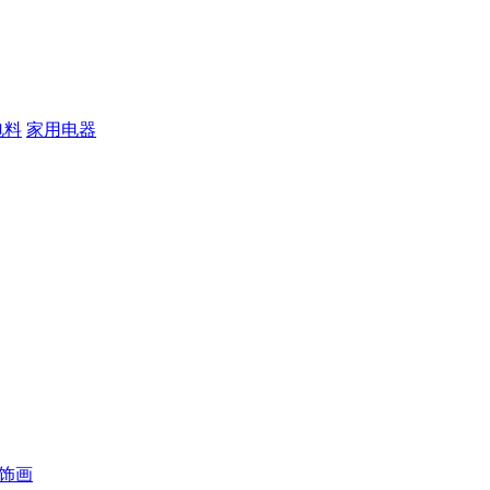
电料
家用电器
装饰画