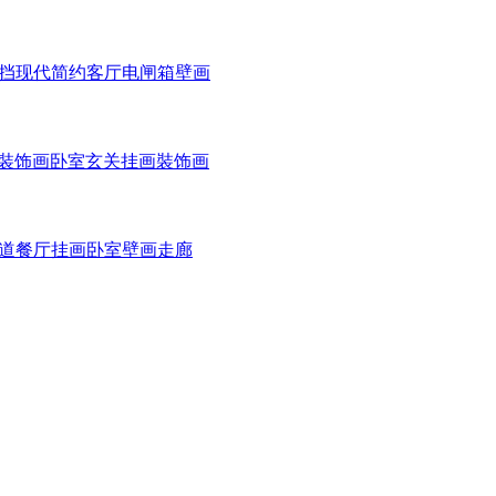
配遮挡现代简约客厅电闸箱壁画
客厅裝饰画卧室玄关挂画裝饰画
村过道餐厅挂画卧室壁画走廊