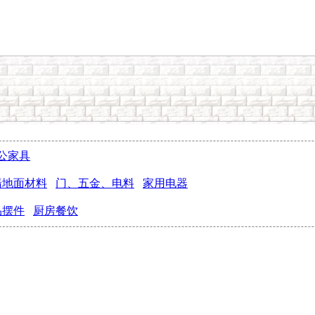
公家具
墙地面材料
门、五金、电料
家用电器
品摆件
厨房餐饮