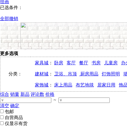
挂画
已选条件：
全部撤销
更多选项
家具城
：
卧房
客厅
餐厅
书房
儿童房
办
分类：
建材城
：
卫浴、吊顶
厨房用品
灯饰照明
家饰城
：
床上用品
布艺地毯
居家日用
饰
综合
销量
新品
评论数
价格
~
清空
确定
包邮
自营商品
仅显示有货