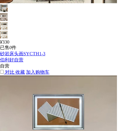
¥
330
已售
0
件
砂岩床头画SYCTH1-3
伯利好自营
自营
对比
收藏
加入购物车