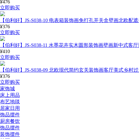
¥
476
立即购买
【伯利好】JS-S038-10 电表箱装饰画免打孔开关盒壁画北欧
¥
376
立即购买
【伯利好】JS-S038-11 水墨花卉实木圆形装饰画壁画新中式
¥
410
立即购买
【伯利好】JS-S038-09 北欧现代简约玄关装饰画客厅美式乡
¥
376
立即购买
家饰城
床上用品
布艺地毯
居家日用
饰品摆件
厨房餐饮
饰品摆件
装饰摆件