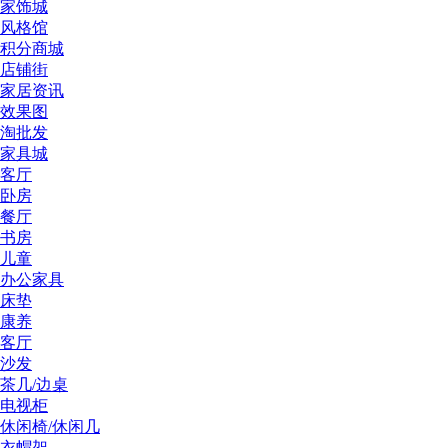
家饰城
风格馆
积分商城
店铺街
家居资讯
效果图
淘批发
家具城
客厅
卧房
餐厅
书房
儿童
办公家具
床垫
康养
客厅
沙发
茶几/边桌
电视柜
休闲椅/休闲几
衣帽架