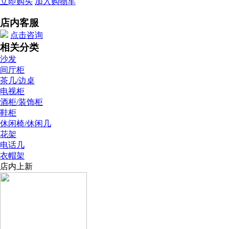
立即购买
加入购物车
店内客服
点击咨询
相关分类
沙发
间厅柜
茶几/边桌
电视柜
酒柜/装饰柜
鞋柜
休闲椅/休闲几
花架
电话几
衣帽架
店内上新