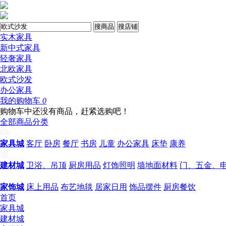
搜商品
搜店铺
实木家具
新中式家具
轻奢家具
北欧家具
欧式沙发
办公家具
我的购物车
0
购物车中还没有商品，赶紧选购吧！
全部商品分类
家具城
客厅
卧房
餐厅
书房
儿童
办公家具
床垫
康养
建材城
卫浴、吊顶
厨房用品
灯饰照明
墙地面材料
门、五金、
家饰城
床上用品
布艺地毯
居家日用
饰品摆件
厨房餐饮
首页
家具城
建材城