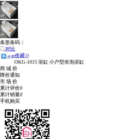
条形条码：
对比
收藏 (
)
分享
OKG-1015 浴缸 小户型坐泡浴缸
商 城 价
降价通知
市 场 价
累计评价
0
累计销量
0
手机购买