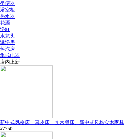
坐便器
浴室柜
热水器
花洒
浴缸
水龙头
淋浴房
蒸汽房
集成电器
店内上新
新中式风格床、真皮床、实木餐床、新中式风格实木家具
¥
7750