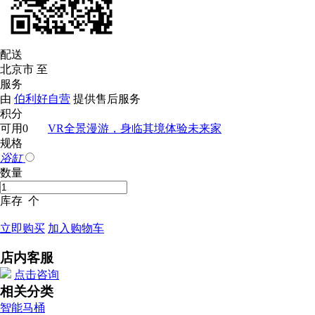
配送
北京市
至
服务
由
伯利好自营
提供售后服务
积分
可用
0
VR全景漫游，身临其境体验未来家
规格
浴缸
数量
库存
个
立即购买
加入购物车
店内客服
点击咨询
相关分类
智能马桶