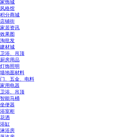
家饰城
风格馆
积分商城
店铺街
家居资讯
效果图
淘批发
建材城
卫浴、吊顶
厨房用品
灯饰照明
墙地面材料
门、五金、电料
家用电器
卫浴、吊顶
智能马桶
坐便器
浴室柜
花洒
浴缸
淋浴房
蒸汽房