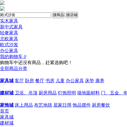
搜商品
搜店铺
实木家具
新中式家具
轻奢家具
北欧家具
欧式沙发
办公家具
我的购物车
0
购物车中还没有商品，赶紧选购吧！
全部商品分类
家具城
客厅
卧房
餐厅
书房
儿童
办公家具
床垫
康养
建材城
卫浴、吊顶
厨房用品
灯饰照明
墙地面材料
门、五金、
家饰城
床上用品
布艺地毯
居家日用
饰品摆件
厨房餐饮
首页
家具城
建材城